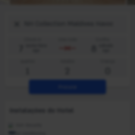
Destino
Check-in
Uma noite
Confira
7
8
sexta-feira
sábado
ago
ago
quartos
Adultos
Criança
1
2
0
Procurar
Instalações do Hotel
24H. Security
Air conditioning