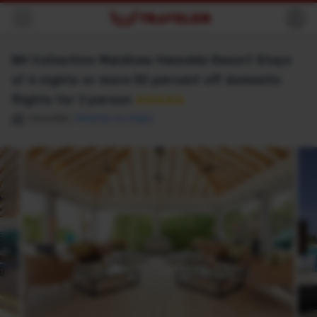
Voltar
NH Collection Maldives Havodda Resort Stays
of 6 nights or more 50 percent off domestic
flights for 2 person
★★★★★
Havodda
Mostrar no mapa