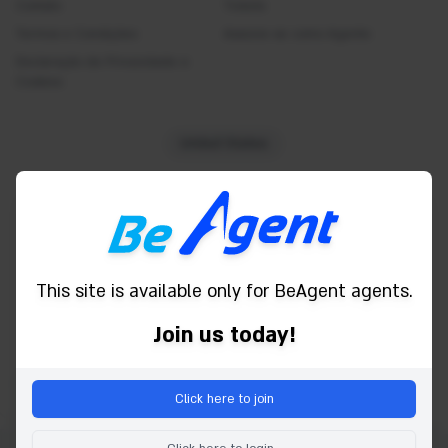
Contato
Tickets
Desk
Termos e Condições
Associe-se como Agente
Diving/Scuba Diving
Declaração de Privacidade e
Entertainment activities
Cookies
Express check in
Fan
United States
Fishing
Fitness Center
Powered by
Free Wifi
Garden
Gymnasium
This site is available only for BeAgent agents.
Hairdryer
Join us today!
Spa
Housekeeping
Click here to join
Iron and board
Kids pool