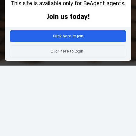
This site is available only for BeAgent agents.
Join us today!
Click here to join
Click here to login
EMPRESA
SERVIÇOS
Sobre
Hotéis
Testemunhos
voos
Perguntas Frequentes
Aluguel de carros
Contato
Tickets
Termos e Condições
Associe-se como Agente
Declaração de Privacidade e