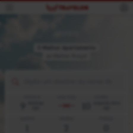
Navegação
Hotéis
O
M
e
l
h
o
r
A
p
a
r
t
a
m
e
n
t
o
ao Melhor Preço!
Destino
Check-in
Uma noite
Confira
9
10
domingo
segunda-feira
ago
ago
quartos
Adultos
Criança
1
2
0