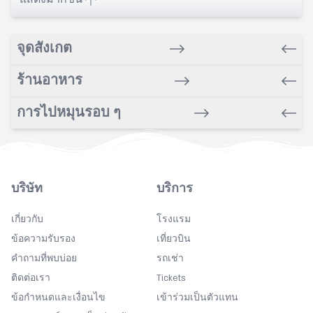
Babysitting service
Balcony
จุดสังเกต
Bar/Snack/CafEn'
Bars
ร้านอาหาร
Bathrobe
Bathroom
การไปหมุนรอบ ๆ
Beach nearby
Bidet
Breakfast in room
บริษัท
บริการ
Buffet
Carpeted
เกี่ยวกับ
โรงแรม
Chapel
ข้อความรับรอง
เที่ยวบิน
คำถามที่พบบ่อย
Cleaning
รถเช่า
ติดต่อเรา
Tickets
Coffee
ข้อกำหนดและเงื่อนไข
เข้าร่วมเป็นตัวแทน
Concierge