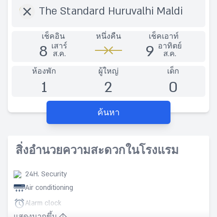
เช็คอิน
หนึ่งคืน
เช็คเอาท์
8
9
เสาร์
อาทิตย์
ส.ค.
ส.ค.
ห้องพัก
ผู้ใหญ่
เด็ก
1
2
0
ค้นหา
สิ่งอำนวยความสะดวกในโรงแรม
24H. Security
Air conditioning
Alarm clock
แสดงมากขึ้น