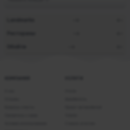
Bars
Bathroom
Landmarks
Breakfast in room
Buffet
Рестораны
Business Center
Обойти
Chapel
Coffee
Concierge
Copy
КОМПАНИЯ
УСЛУГИ
Cot
О нас
Отели
Desk
Отзывы
Авиабилеты
Dry cleaning service
Вопросы-ответы
Прокат автомобилей
Entertainment activities
Свяжитесь с нами
Tickets
Fitness Center
Условия использования
Станьте агентом