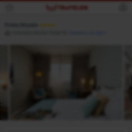
Назад
Prima Royale
★★★★
3 Mendele Mocher Sfarim St
Показать на карте
Место назначения