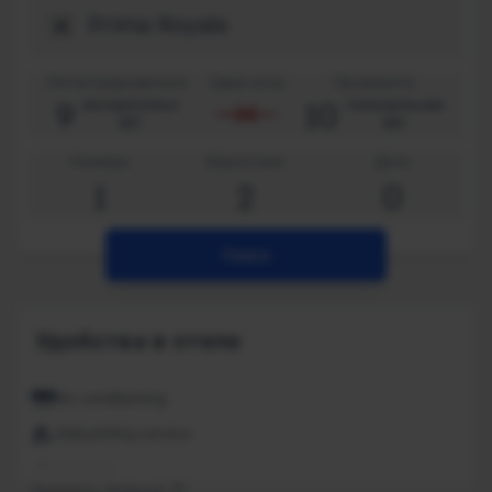
Регистрироваться
Одна ночь
Проверить
9
10
воскресенье
понедельник
авг.
авг.
Номера
Взрослые
Дети
1
2
0
Поиск
Удобства в отеле
Air conditioning
Babysitting service
Banquet
Показать больше