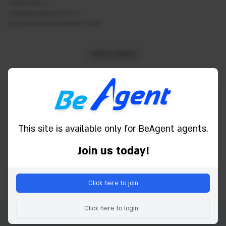
Free car parking
Заявление о
конфиденциальности и
Free Wifi
использовании файлов cookie
Hairdryer
Spa
United States
Housekeeping
Iron and board
Powered by
Laundry Service
Lifts
Luggage storage
This site is available only for BeAgent agents.
Massage
Join us today!
Minibar
Non smoking rooms
Click here to join
Internet access
Restaurant(s)
Click here to login
Copyright © 2026 Be Agent. Все права защищены.
Room Service