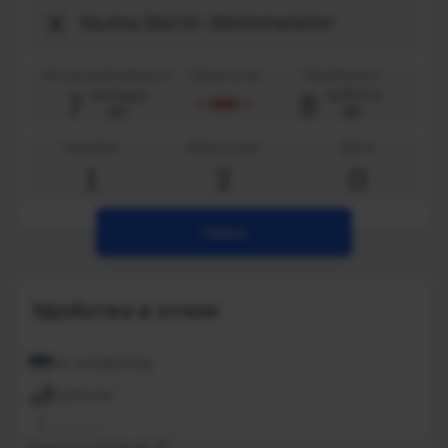
Регистрироваться
Одна ночь
Проверить
7
8
пятница
суббота
авг.
авг.
Номера
Взрослые
Дети
1
2
0
Поиск
Удобства в отеле
Air conditioning
Bathroom
Cleaning
Показать больше