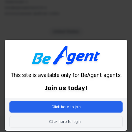
Заявление о
Shower
конфиденциальности и
Smoke detector
использовании файлов cookie
Toiletries
Towels
United States
TV
Powered by
Water
WC
Wifi
This site is available only for BeAgent agents.
Bath
Join us today!
Click here to join
Click here to login
Copyright © 2026 Be Agent. Все права защищены.