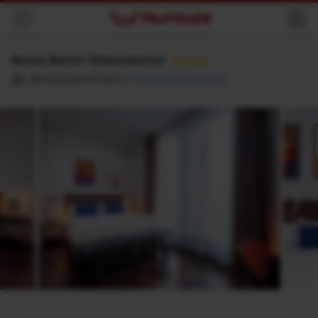
Назад
Numa Berlin Weinmeister
★★★★
Weinmeisterstrasse 2
Показать на карте
Место назначения