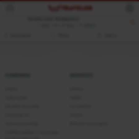
Back
Hotels near Budapesta
7 aug.
8 aug.
//
2 adults
Sortează
Filtre
Harta
COMPANIA
SERVICES
Despre
Hoteluri
Testimonials
Flights
Întrebări frecvente
Car Rentals
Contactați-ne
Tickets
Termeni si condiţii
Alăturați-vă ca agent
Confidențialitate și declarație
privind cookie-urile