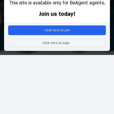
This site is available only for BeAgent agents.
Join us today!
Click here to join
Click here to login
COMPANIA
SERVICES
Despre
Hoteluri
Testimonials
Flights
Întrebări frecvente
Car Rentals
Contactați-ne
Tickets
Termeni si condiţii
Alăturați-vă ca agent
Confidențialitate și declarație