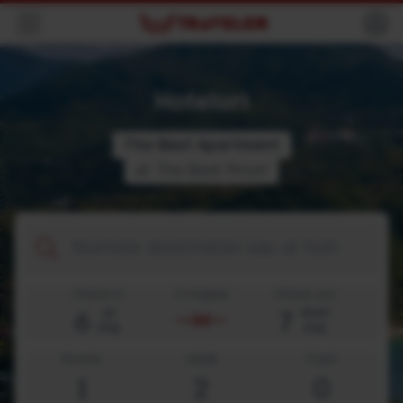
Navigation
Hoteluri
The
B
e
s
t
A
p
a
r
t
m
e
n
t
at The Best Price!
Destination
Check-in
O noapte
Check-out
6
7
joi
vineri
aug.
aug.
Rooms
Adulți
Copii
1
2
0