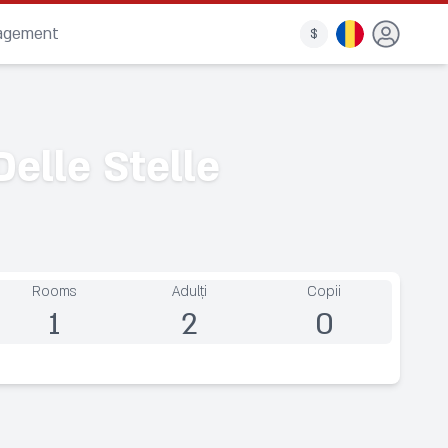
nagement
$
elle Stelle
Rooms
Adulți
Copii
1
2
0