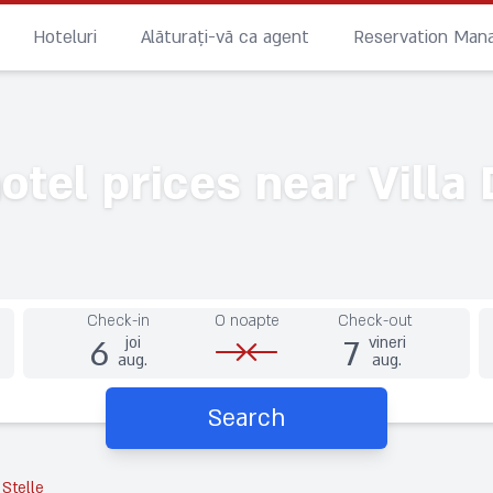
Hoteluri
Alăturați-vă ca agent
Reservation Ma
tel prices near Villa D
Check-in
O noapte
Check-out
6
7
joi
vineri
aug.
aug.
Search
 Stelle