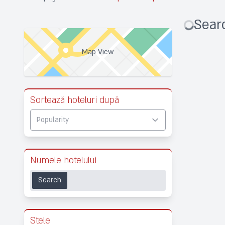
Searc
Map View
Sortează hoteluri după
Numele hotelului
Search
Stele