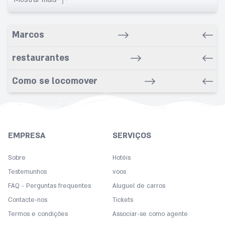
Babysitting service
Balcony
Marcos
Bar/Snack/CafEn'
Bars
restaurantes
Bathrobe
Bathroom
Como se locomover
Beach nearby
Bidet
Breakfast in room
EMPRESA
SERVIÇOS
Buffet
Carpeted
Sobre
Hotéis
Chapel
Testemunhos
voos
FAQ - Perguntas frequentes
Cleaning
Aluguel de carros
Contacte-nos
Tickets
Coffee
Termos e condições
Associar-se como agente
Concierge