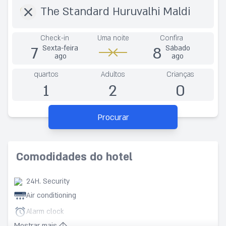
Check-in
Uma noite
Confira
7
8
Sexta-feira
Sábado
ago
ago
quartos
Adultos
Crianças
1
2
0
Procurar
Comodidades do hotel
24H. Security
Air conditioning
Alarm clock
Mostrar mais