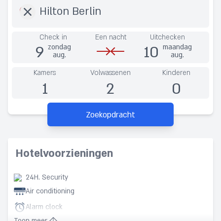
Check in
Een nacht
Uitchecken
9
10
zondag
maandag
aug.
aug.
Kamers
Volwassenen
Kinderen
1
2
0
Zoekopdracht
Hotelvoorzieningen
24H. Security
Air conditioning
Alarm clock
Toon meer