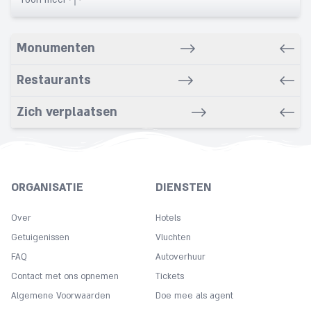
ATM
Babysitting service
Monumenten
Banquet
Bars
Restaurants
Bathrobe
Bathroom
Zich verplaatsen
Bidet
Business Center
Car rental service
ORGANISATIE
DIENSTEN
Carpeted
Over
Cleaning
Hotels
Getuigenissen
Vluchten
Coffee
FAQ
Autoverhuur
Concierge
Contact met ons opnemen
Tickets
Copy
Algemene Voorwaarden
Doe mee als agent
Cot