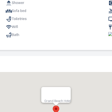
Shower
Sofa bed
Toiletries
Wifi
Bath
Grand Beach Hotel