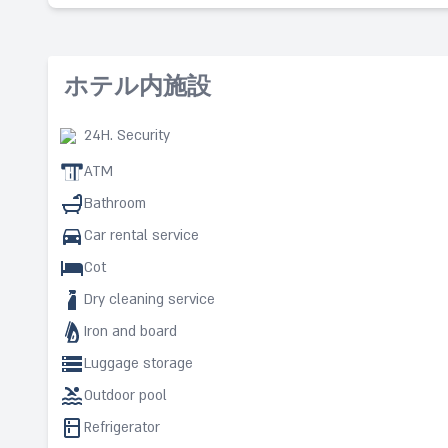
ホテル内施設
24H. Security
ATM
Bathroom
Car rental service
Cot
Dry cleaning service
Iron and board
Luggage storage
Outdoor pool
Refrigerator