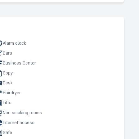
Alarm clock
Bars
Business Center
Copy
Desk
Hairdryer
Lifts
Non smoking rooms
Internet access
Safe