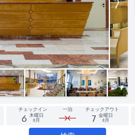
チェックイン
一泊
チェックアウト
6
7
木曜日
金曜日
8月
8月