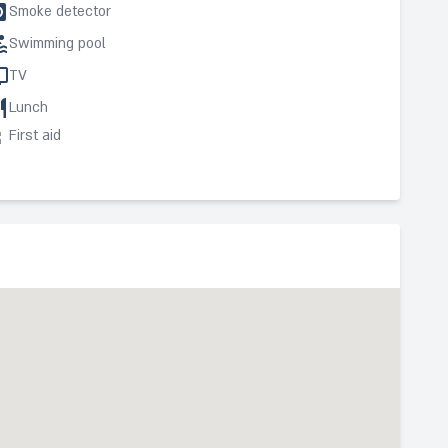
Smoke detector
Swimming pool
TV
Lunch
First aid