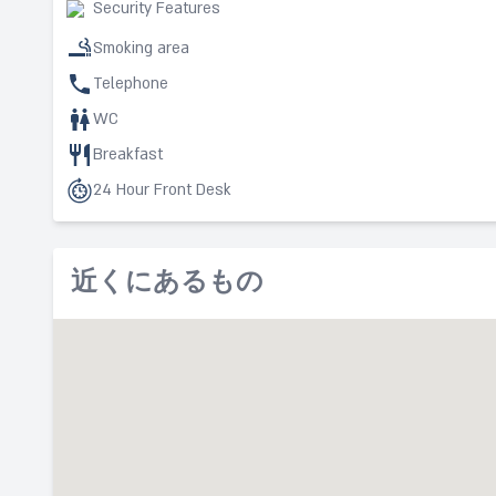
Security Features
Smoking area
Telephone
WC
Breakfast
24 Hour Front Desk
近くにあるもの