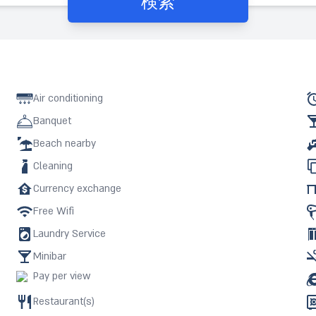
検索
Air conditioning
Banquet
Beach nearby
Cleaning
Currency exchange
Free Wifi
Laundry Service
Minibar
Pay per view
Restaurant(s)