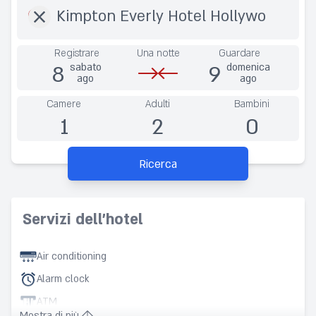
Registrare
Una notte
Guardare
8
9
sabato
domenica
ago
ago
Camere
Adulti
Bambini
1
2
0
Ricerca
Servizi dell'hotel
Air conditioning
Alarm clock
ATM
Mostra di più