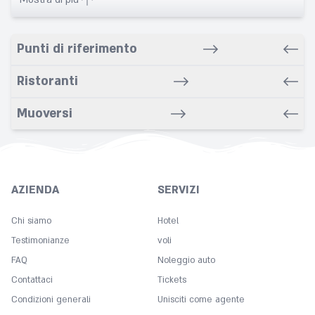
Babysitting service
Banquet
Punti di riferimento
Bars
Bathrobe
Ristoranti
Bathroom
Muoversi
Bike rental service
Bowling
Breakfast in room
Carpeted
AZIENDA
SERVIZI
Cleaning
Coffee
Chi siamo
Hotel
Concierge
Testimonianze
voli
FAQ
Copy
Noleggio auto
Contattaci
Tickets
Cot
Condizioni generali
Unisciti come agente
Desk