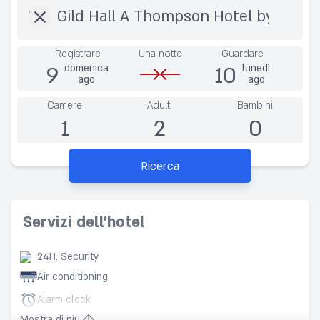
Registrare
Una notte
Guardare
9
10
domenica
lunedì
ago
ago
Camere
Adulti
Bambini
1
2
0
Ricerca
Servizi dell'hotel
24H. Security
Air conditioning
Alarm clock
Mostra di più