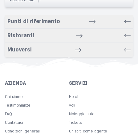
Banquet
Bar/Snack/CafEn'
Punti di riferimento
Bars
Bathroom
Ristoranti
Breakfast in room
Muoversi
Cleaning
Coffee
Concierge
Copy
AZIENDA
SERVIZI
Cot
Chi siamo
Hotel
Desk
Testimonianze
voli
Dry cleaning service
FAQ
Noleggio auto
Express check in
Contattaci
Tickets
Fitness Center
Condizioni generali
Unisciti come agente