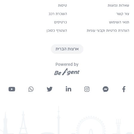
Housekeeping
שאלות נפוצות
טיסות
Iron and board
צור קשר
השכרת רכב
Laundry Service
תנאי השימוש
כרטיסים
Lifts
הצהרת פרטיות וקבצי עוגיות
הצטרף כסוכן
Luggage storage
Non smoking rooms
ארצות הברית
Internet access
Powered by
Radio
Restaurant(s)
Safe
Security Features
Shower
Smoke detector
Telephone
Toiletries