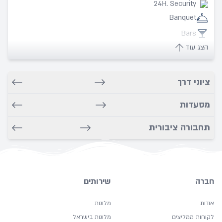
24H. Security
Banquet
Bars
הצג עוד
Bathroom
Carpeted
ציוני דרך
Cleaning
Coffee
מסעדות
Copy
תחבורה ציבורית
Cot
Desk
Dry cleaning service
Fitness Center
חברה
שירותים
Free Wifi
אודות
מלונות
Hairdryer
לקוחות ממליצים
מלונות בישראל