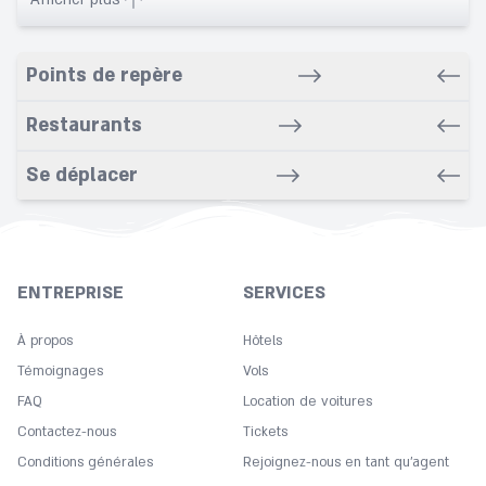
Babysitting service
Banquet
Points de repère
Bars
Bathrobe
Restaurants
Bathroom
Se déplacer
Bike rental service
Bowling
Breakfast in room
Carpeted
ENTREPRISE
SERVICES
Cleaning
Coffee
À propos
Hôtels
Concierge
Témoignages
Vols
FAQ
Copy
Location de voitures
Contactez-nous
Tickets
Cot
Conditions générales
Rejoignez-nous en tant qu’agent
Desk