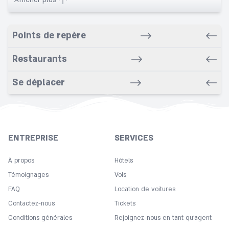
Banquet
Bar/Snack/CafEn'
Points de repère
Bars
Bathroom
Restaurants
Breakfast in room
Se déplacer
Cleaning
Coffee
Concierge
Copy
ENTREPRISE
SERVICES
Cot
À propos
Hôtels
Desk
Témoignages
Vols
Dry cleaning service
FAQ
Location de voitures
Express check in
Contactez-nous
Tickets
Fitness Center
Conditions générales
Rejoignez-nous en tant qu’agent