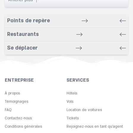
ATM
Banquet
Points de repère
Bars
Bathroom
Restaurants
Beach nearby
Se déplacer
Business Center
Car rental service
Cleaning
Copy
ENTREPRISE
SERVICES
Cot
À propos
Hôtels
Currency exchange
Témoignages
Vols
Desk
FAQ
Location de voitures
Dry cleaning service
Contactez-nous
Tickets
Free Wifi
Conditions générales
Rejoignez-nous en tant qu’agent