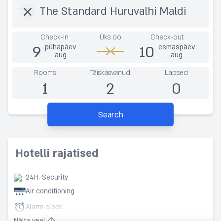
Check-in
Üks öö
Check-out
9
10
pühapäev
esmaspäev
aug
aug
Rooms
Täiskasvanud
Lapsed
1
2
0
Search
Hotelli rajatised
24H. Security
Air conditioning
Alarm clock
Näita veel