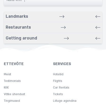
Babysitting service
Balcony
Landmarks
Bar/Snack/CafEn'
Bars
Restaurants
Bathrobe
Bathroom
Getting around
Beach nearby
Bidet
Breakfast in room
ETTEVÕTE
SERVICES
Buffet
Carpeted
Meist
Hotellid
Chapel
Testimonials
Flights
KKK
Cleaning
Car Rentals
Võtke ühendust
Tickets
Coffee
Tingimused
Liituge agendina
Concierge