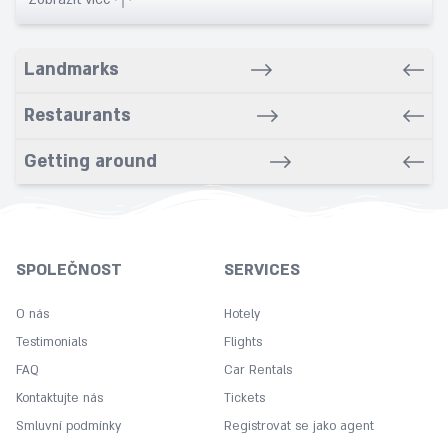
Banquet
Bar/Snack/CafEn'
Landmarks
Bars
Bathroom
Restaurants
Breakfast in room
Getting around
Cleaning
Coffee
Concierge
Copy
SPOLEČNOST
SERVICES
Cot
O nás
Hotely
Desk
Testimonials
Flights
Dry cleaning service
FAQ
Car Rentals
Express check in
Kontaktujte nás
Tickets
Fitness Center
Smluvní podmínky
Registrovat se jako agent