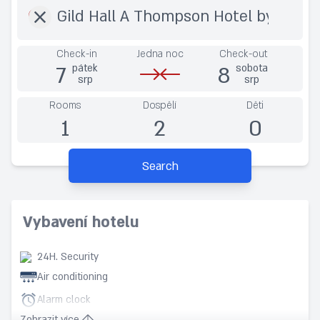
Check-in
Jedna noc
Check-out
7
8
pátek
sobota
srp
srp
Rooms
Dospělí
Děti
1
2
0
Search
Vybavení hotelu
24H. Security
Air conditioning
Alarm clock
Zobrazit více