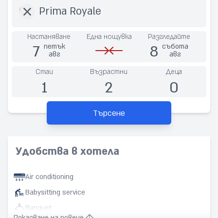
Настаняване
Една нощувка
Разгледайте
7
8
петък
събота
авг
авг
Стаи
Възрастни
Деца
1
2
0
Търсене
Удобства в хотела
Air conditioning
Babysitting service
Banquet
Показване на повече