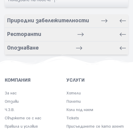
Bars
Bathroom
Природни забележителности
Breakfast in room
Buffet
Ресторанти
Business Center
Опознаване
Chapel
Coffee
Concierge
Copy
КОМПАНИЯ
УСЛУГИ
Cot
За нас
Хотели
Desk
Отзиви
Полети
Dry cleaning service
Ч.З.В.
Коли под наем
Entertainment activities
Свържете се с нас
Tickets
Fitness Center
Правила и условия
Присъединете се като агент