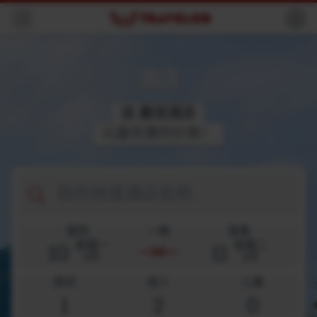
导航
酒店
这
最
佳
酒
店
以最优惠的价格！
目的地
报到
一晚
查看
10
11
星期一
星期二
8月
8月
房间
成人
儿童
1
2
0