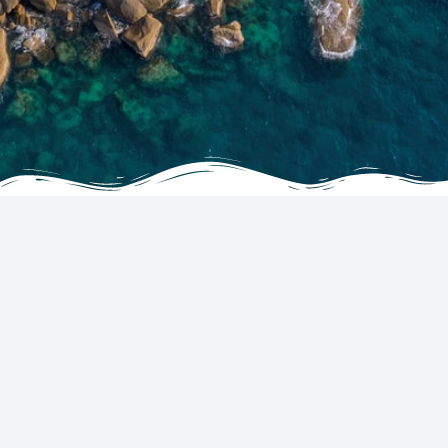
SYARIKAT
SERVICES
Tentang
Hotel
Testimonials
Flights
Soalan Lazim
Car Rentals
Hubungi Kami
Tickets
Terma & Syarat
Sertai sebagai Agen
Kenyataan Privasi & Kuki