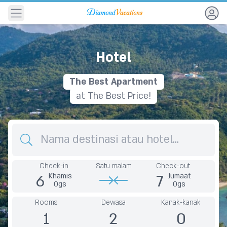
Navigation
Hotel
The
B
e
s
t
A
p
a
r
t
m
e
n
t
at The Best Price!
Destination
Check-in
Satu malam
Check-out
6
7
Khamis
Jumaat
Ogs
Ogs
Rooms
Dewasa
Kanak-kanak
1
2
0