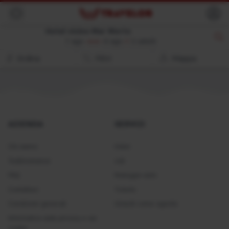
Indietro
Hotel vicino Mar Morto
7 ago
8 ago
//
2 adulti
Ordina
Filtri
Mappa
AZIENDA
SERVIZI
Chi siamo
Hotel
Testimonianze
voli
FAQ
Noleggio auto
Contattaci
Tickets
Condizioni generali
Unisciti come agente
Informativa sulla privacy e sui
cookie