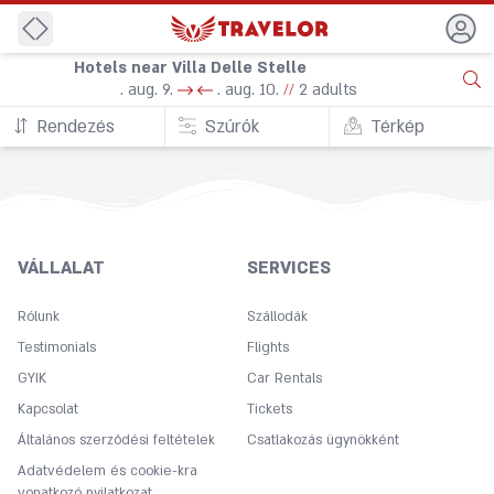
Back
Hotels near Villa Delle Stelle
. aug. 9.
. aug. 10.
//
2 adults
Rendezés
Szűrők
Térkép
VÁLLALAT
SERVICES
Rólunk
Szállodák
Testimonials
Flights
GYIK
Car Rentals
Kapcsolat
Tickets
Általános szerződési feltételek
Csatlakozás ügynökként
Adatvédelem és cookie-kra
vonatkozó nyilatkozat