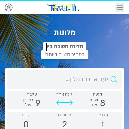
ניווט
מלונות
ה
ד
י
ר
ה
ה
ט
ו
ב
ה
ב
י
ו
ת
ר
במחיר הטוב ביותר!
יעד
הגעה
לילה אחד
עזיבה
9
8
שבת
ראשון
אוג׳
אוג׳
חדרים
מבוגרים
ילדים
0
2
1