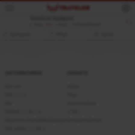
Hinterseite
Hotels im Budapest
6. Aug.
7. Aug.
//
2 Erwachsene
Sortieren
Filter
Karte
UNTERNEHMEN
DIENSTE
Über uns
Hotels
Referenzen
Flüge
FAQ
Autovermietung
Kontaktieren Sie uns
Tickets
Allgemeine Geschäftsbedingungen
Als Agent beitreten
Datenschutz & Cookies