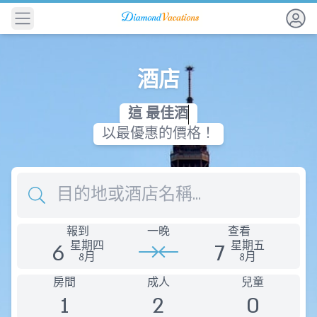
導航
酒店
這
最
佳
酒
店
以最優惠的價格！
目的地
報到
一晚
查看
6
7
星期四
星期五
8月
8月
房間
成人
兒童
1
2
0