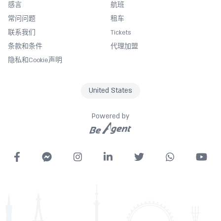
感言
航班
Currency exchange
常问问题
租车
Darts
联系我们
Tickets
Desk
条款和条件
代理加盟
Diving/Scuba Diving
隐私和Cookie声明
Entertainment activities
Express check in
United States
Fan
Fishing
Powered by
Fitness Center
Free Wifi
Garden
Gymnasium
Hairdryer
Spa
Housekeeping