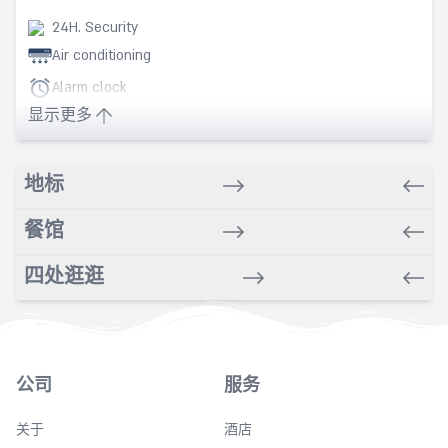
24H. Security
Air conditioning
Alarm clock
显示更多
Babysitting service
Bars
Bathrobe
地标
Bathroom
餐馆
Beach nearby
Bidet
四处逛逛
Breakfast in room
Cleaning
Coffee
公司
服务
Copy
关于
Cot
酒店