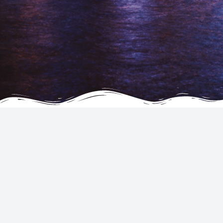
EMPRESA
SERVIÇOS
Sobre
Hotéis
Testemunhos
voos
FAQ - Perguntas frequentes
Aluguel de carros
Contacte-nos
Tickets
Termos e condições
Associar-se como agente
Declaração de privacidade e