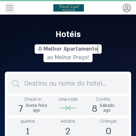
Navegação
Hotéis
O
M
e
l
h
o
r
A
p
a
r
t
a
m
e
n
t
o
ao Melhor Preço!
Destino
Check-in
Uma noite
Confira
7
8
Sexta-feira
Sábado
ago
ago
quartos
Adultos
Crianças
1
2
0