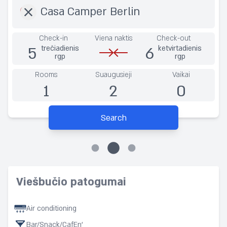
Check-in
Viena naktis
Check-out
5
6
trečiadienis
ketvirtadienis
rgp
rgp
Rooms
Suaugusieji
Vaikai
1
2
0
Search
Viešbučio patogumai
Air conditioning
Bar/Snack/CafEn'