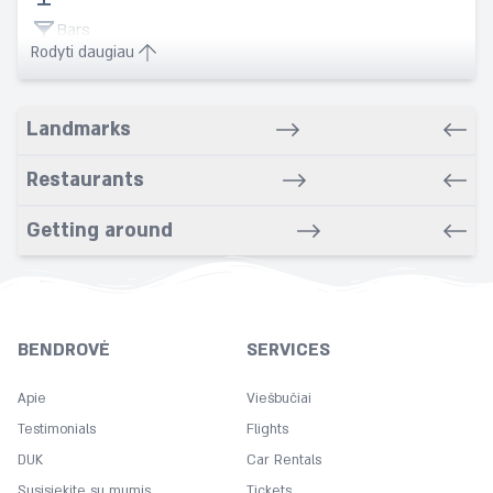
Bars
Rodyti daugiau
Bathrobe
Bathroom
Landmarks
Breakfast in room
Cleaning
Restaurants
Concierge
Getting around
Copy
Cot
Currency exchange
Dry cleaning service
BENDROVĖ
SERVICES
Fitness Center
Apie
Viešbučiai
Free Wifi
Testimonials
Flights
Hairdryer
DUK
Car Rentals
Spa
Susisiekite su mumis
Tickets