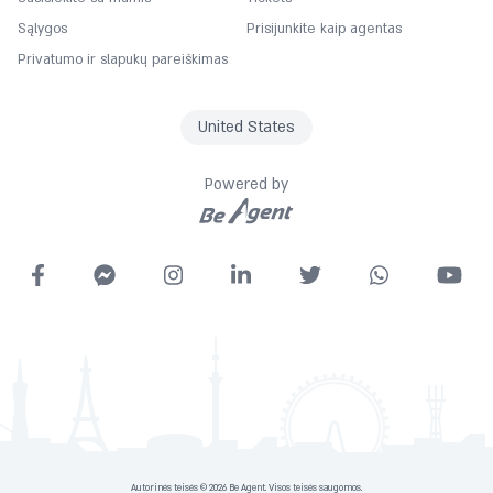
Housekeeping
Sąlygos
Prisijunkite kaip agentas
Iron and board
Privatumo ir slapukų pareiškimas
Laundry Service
Lifts
United States
Lounge
Powered by
Luggage storage
Minibar
Non smoking rooms
Pets allowed
Internet access
Radio
Restaurant(s)
Safe
Sauna
Autorinės teisės © 2026 Be Agent. Visos teisės saugomos.