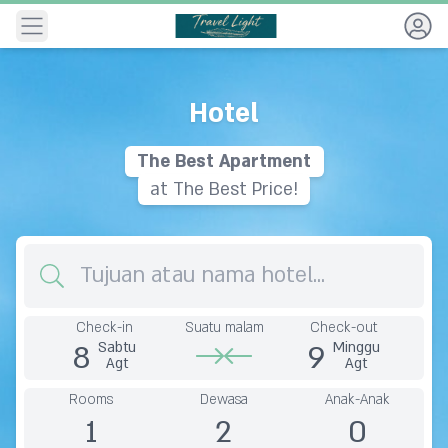
Navigation
Hotel
The
B
e
s
t
A
p
a
r
t
m
e
n
t
at The Best Price!
Destination
Check-in
Suatu malam
Check-out
8
9
Sabtu
Minggu
Agt
Agt
Rooms
Dewasa
Anak-Anak
1
2
0