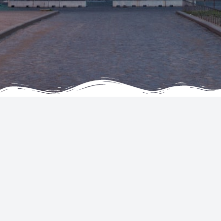
PERUSAHAAN
SERVICES
Tentang
Hotel
Testimonials
Flights
Tanya Jawab
Car Rentals
Hubungi Kami
Tickets
Syarat & Ketentuan
Bergabunglah sebagai Agen
Pernyataan Privasi & Cookie