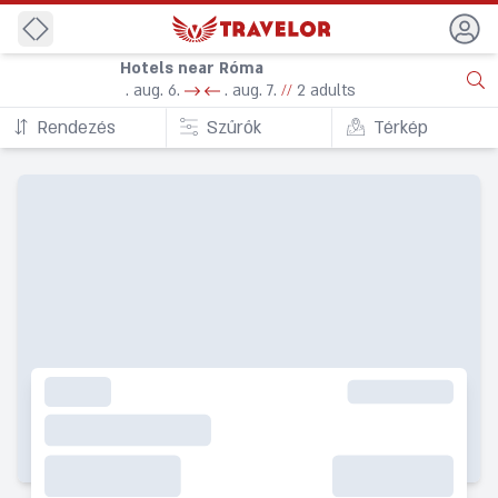
Back
Hotels near Róma
. aug. 6.
. aug. 7.
//
2 adults
Rendezés
Szűrők
Térkép