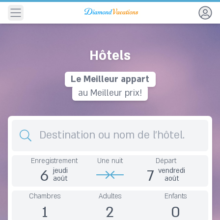
Navigation
Hôtels
Le
M
e
i
l
l
e
u
r
a
p
p
a
r
t
e
m
e
n
au Meilleur prix!
Destination
Enregistrement
Une nuit
Départ
6
7
jeudi
vendredi
août
août
Chambres
Adultes
Enfants
1
2
0