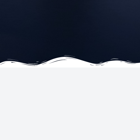
ENTREPRISE
SERVICES
À propos
Hôtels
Témoignages
Vols
FAQ
Location de voitures
Contactez-nous
Tickets
Conditions générales
Rejoignez-nous en tant qu’agent
Déclaration de confidentialité et