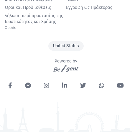
Housekeeping
Όροι και Προϋποθέσεις
Εγγραφή ως Πράκτορας
Iron and board
Δήλωση περί προστασίας της
Ιδιωτικότητας και Χρήσης
Laundry Service
Cookie
Lifts
Lounge
United States
Luggage storage
Minibar
Powered by
Non smoking rooms
Pets allowed
Internet access
Radio
Restaurant(s)
Safe
Sauna