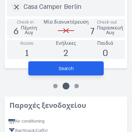
Check-in
Μία διανυκτέρευση
Check-out
6
7
Πέμπτη
Παρασκευή
Αυγ
Αυγ
Rooms
Ενήλικες
Παιδιά
1
2
0
Search
Παροχές ξενοδοχείου
Air conditioning
Bar/Snack/CafEn'