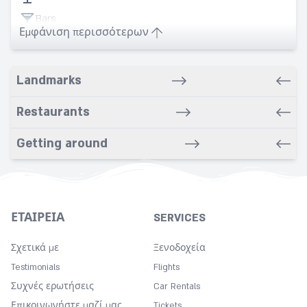
Bars
Εμφάνιση περισσότερων
Bathrobe
Bathroom
Landmarks
Breakfast in room
Cleaning
Restaurants
Concierge
Getting around
Copy
Cot
Currency exchange
Dry cleaning service
ΕΤΑΙΡΕΊΑ
SERVICES
Fitness Center
Σχετικά με
Ξενοδοχεία
Free Wifi
Testimonials
Flights
Hairdryer
Συχνές ερωτήσεις
Car Rentals
Spa
Επικοινωνήστε μαζί μας
Tickets