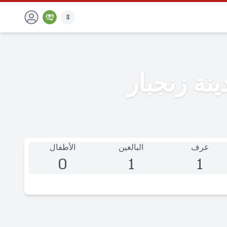
$
نة زنجبار
غرف
البالغين
الأطفال
0
1
1