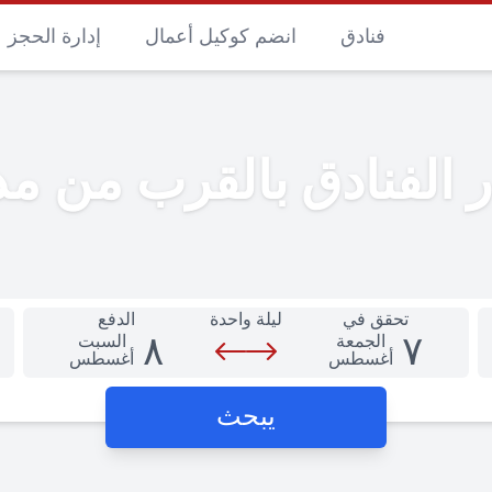
فنادق
انضم كوكيل أعمال
إدارة الحجز
 الفنادق بالقرب من مدي
تحقق في
ليلة واحدة
الدفع
٨
٧
الجمعة
السبت
أغسطس
أغسطس
يبحث