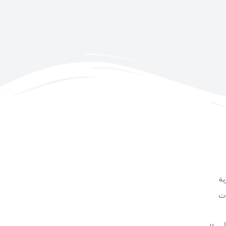
ية
ات